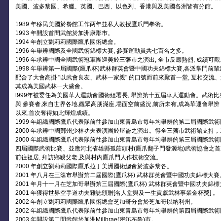
美國、波多黎國、希臘、英國、巴西、以色列、香港與及美國各洲皆有分館。
1989 年移民美國於餐館工作两年並私人教授鷹爪門拳術。
1993 年開設首間武館於加洲康郡市。
1994 年創立劉莉莉國際鷹爪國術總會。
1996 年舉辨國際及全國武術錦標大賽, 參賽運動員共七百名之多。
1996 年承辨中國全國武術冠軍團巡美於三藩巿之演出, 全市反應熱烈, 成績可
1998 年舉辨第一屆國際(鷹爪杯)武林群英會暨中國功夫錦標大賽,各派掌門前輩
配合了大會高掛 "以武會良友、武林一家親" 的口號而前來聚首一堂, 亙相交流、
其成為美國武林一大盛會。
l999年被委任為美國華人運動會國術組署長, 舉辨第十五屆華人運動會。武術
與 參賽者,來自世界各地,觀眾高朋滿座,場面空前盛況,前所未有,成為華運會舉辨
以來,首次奪得如此輝煌成績。
1999 年組織國際鷹爪代表隊前往參加山東青島市每年均舉辨的笫二屆國際武
2000 年承辨中國鄭州少林功夫表演團於屋崙之演出。得全三藩市武術館支持，1
2000 年組織國際鷹爪代表隊前往參加山東青島市每年均舉辨的笫三屆國際武
四屆國際武術比賽、並應河北省雄縣孤莊頭村(鷹爪翻子門發源地)武術協會之首
前往祖居, 拜訪鄉親父老,及與村內鷹爪門人作技術交流。
2000 年創立劉莉莉國際鷹爪拉丁美洲國術總會於波多黎各。
2001 年八月在三籓市舉辦笫二屆國際(鷹爪杯) 武林群英會暨中國功夫錦標大賽
2001 年月十一月在芝加哥舉辦笫三屆國際(鷹爪杯) 武林群英會暨中國功夫錦
2001 年獲得世界空手道功夫雜誌頒贈[名人堂與及一生貢獻武林事業金杯獎] 。
2002 年創立劉莉莉國際鷹爪國術總會芝加哥分會於芝加哥以納利州。
2002 年組織國際鷹爪代表隊前往參加山東青島市每年均舉辨的第四屆國際武
2003 年開設第二間武館於加洲Millbrae(密尓布魯)巿。