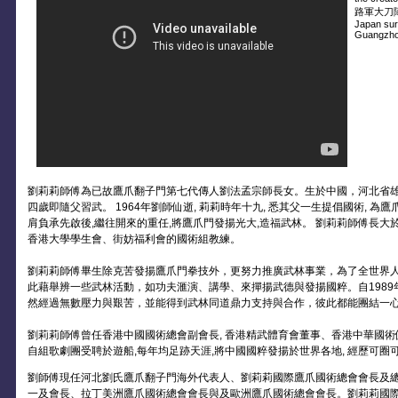
路軍大刀隊. La
Japan sur
Guangzho
劉莉莉師傅為已故鷹爪翻子門第七代傳人劉法孟宗師長女。生於中國，河北省雄
四歲即隨父習武。 1964年劉師仙逝, 莉莉時年十九, 悉其父一生提倡國術, 
肩負承先啟後,繼往開來的重任,將鷹爪門發揚光大,造福武林。 劉莉莉師傅長大於香
香港大學學生會、街妨福利會的國術組教練。
劉莉莉師傅畢生除克苦發揚鷹爪門拳技外，更努力推廣武林事業，為了全世界
此藉舉辨一些武林活動，如功夫滙演、講學、來撣揚武德與發揚國粹。自198
然經過無數壓力與艱苦，並能得到武林同道鼎力支持與合作，彼此都能團結一
劉莉莉師傅曾任香港中國國術總會副會長, 香港精武體育會董事、香港中華國
自組歌劇團受聘於遊船,每年均足跡天涯,將中國國粹發揚於世界各地, 經歷可圈
劉師傅現任河北劉氏鷹爪翻子門海外代表人、劉莉莉國際鷹爪國術總會會長及
一及會長、拉丁美洲鷹爪國術總會會長與及歐洲鷹爪國術總會會長。劉莉莉國際