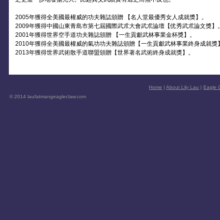
2005年獲得全美國最權威的功夫雜誌頒贈 【名人堂最優秀女人成就獎】。
2009年獲得中國山東青島市第七屆國際武朮大會武朮論壇【优秀武朮論文獎】
2001年獲得世界空手道功夫雜誌頒贈 【一生貢獻武林事業金杯獎】。
2010年獲得全美國最權威的氣功功夫雜誌頒贈【一生貢獻武林事業終身成就獎
2013年獲得世界武術散手道聯盟頒贈【世界著名武術終身成就獎】。
Home
|
About Lily Lau
|
Eagle C
© 2014 laufatmangeagleclaw.com