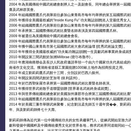
2004 年為美國傳統中國武術總會創辨人之一及副會長。同年總会舉辨第一屆
賽及武林群英會。
2004 年組織國際鷹爪代表隊前往參加山東青島市每年均舉辨的笫五屆國際武
2005 年獲得全美國最杈威的”Inside Kung Fu” 功夫雜誌頒贈[名人堂最优秀女人
2006 年組織國際鷹爪代表隊前往參加山東青島市每年均舉辨的第六屆國際武
2007 年承辨第二屆國際傳統武術比賽暨名師表演及笫四屆國際鷹爪杯。
2009 年被選任為美國傳統中國武術總會會長。
2009 年組織國際鷹爪代表隊前往參加山東青島市每年均舉辨的第七屆國際武
2009 年獲中國山東青島市第七屆國際武術大會武術論壇 [优秀武術論文獎] 。
2010 年年獲得全美國最杈威的”功夫氣功雜誌頒贈[一生貢獻武林事業終身成就獎
2010 年開設第三間武館於加洲Millbrae (密尓布魯巿) 。
2010 年應湖南僑聯会及長沙人民政府邀請率領一个由六个國家功夫代表組成的
南省作文化交流。獲湖南省道縣工業園批贈1000畝土地作為招商投資之用。
2010 年成立劉莉莉鷹爪武館十三間，分別設於巴西八個州。
2012 年開設第四間武館於芝加哥 (依利諾州) 。
2012 年於巴西聖保羅市承辨第一屆國際傳統武術比賽暨名師表演。
2013 年獲得世界武術散手道聯盟頒贈 [世界著名武術終身成就獎] 。
2013 年與世界傳統國術總會家於美國加州康郡市合辨第三屆國際傳統武術比
2013 年組織國際鷹爪代表隊前往參加山東青島市每年均舉辨的第八屆國際武
2014 年於美國三藩市舉辦武林聚餐，紀念劉法孟先師五十週年寶��、劉莉
年、與及劉莉莉師傅七十大壽。
劉莉莉師傳為近代第一位中國傳統功夫的女性承繼掌門人，從練武開始至致力武
獻和發揚中國國粹及中國傳統優秀文化於世界各地，務求武術界同道能同結一
之更進一步地發揚光大。比起其父武績實有過之而無不及也。