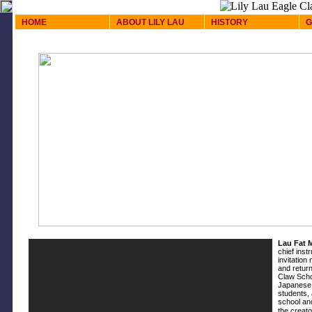
HOME
ABOUT LILY LAU
HISTORY
G
Lau Fat 
chief ins
invitation
and retur
Claw Scho
Japanese 
students, 
school and
the creat